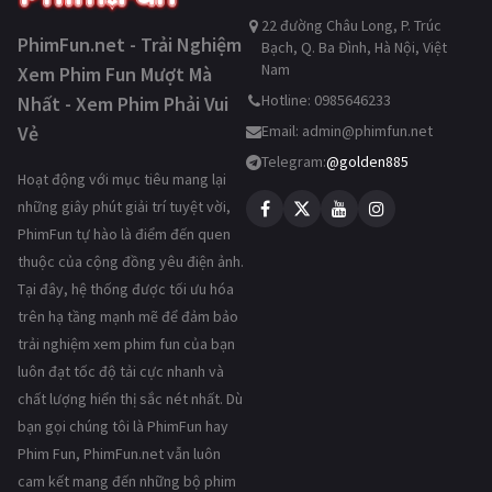
22 đường Châu Long, P. Trúc
PhimFun.net - Trải Nghiệm
Bạch, Q. Ba Đình, Hà Nội, Việt
Nam
Xem Phim Fun Mượt Mà
Hotline: 0985646233
Nhất - Xem Phim Phải Vui
Vẻ
Email:
admin@phimfun.net
Telegram:
@golden885
Hoạt động với mục tiêu mang lại
những giây phút giải trí tuyệt vời,
PhimFun tự hào là điểm đến quen
thuộc của cộng đồng yêu điện ảnh.
Tại đây, hệ thống được tối ưu hóa
trên hạ tầng mạnh mẽ để đảm bảo
trải nghiệm xem phim fun của bạn
luôn đạt tốc độ tải cực nhanh và
chất lượng hiển thị sắc nét nhất. Dù
bạn gọi chúng tôi là PhimFun hay
Phim Fun, PhimFun.net vẫn luôn
cam kết mang đến những bộ phim