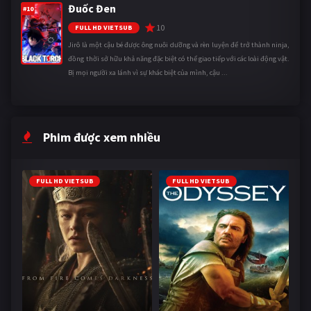
Đuốc Đen
#10
10
FULL HD VIETSUB
Jirô là một cậu bé được ông nuôi dưỡng và rèn luyện để trở thành ninja,
đồng thời sở hữu khả năng đặc biệt có thể giao tiếp với các loài động vật.
Bị mọi người xa lánh vì sự khác biệt của mình, cậu ...
Phim được xem nhiều
FULL HD VIETSUB
FULL HD VIETSUB