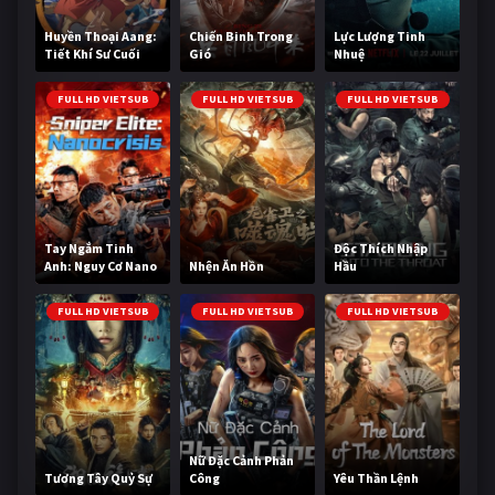
Huyền Thoại Aang:
Chiến Binh Trong
Lực Lượng Tinh
Tiết Khí Sư Cuối
Gió
Nhuệ
Cùng
FULL HD VIETSUB
FULL HD VIETSUB
FULL HD VIETSUB
Tay Ngắm Tinh
Độc Thích Nhập
Anh: Nguy Cơ Nano
Nhện Ăn Hồn
Hầu
FULL HD VIETSUB
FULL HD VIETSUB
FULL HD VIETSUB
Nữ Đặc Cảnh Phản
Tương Tây Quỷ Sự
Công
Yêu Thần Lệnh