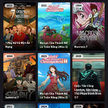
2021
2021
1994
7 Phụ Nữ Và Một Án
Ma Lực Của Thánh Nữ
Mạng
Là Toàn Năng (Mùa 1)
Macross 7
2004
2023
2025
Cuộc Tấn Công
London: Săn Lùng
Ma Lực Của Thánh Nữ
Thủ Phạm Đánh Bom
Samurai 7
Là Toàn Năng (Mùa 2)
7/7
2011
2024
2026