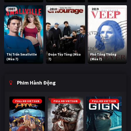
2007
2010
2019
Thị Trấn Smallville
Đoàn Tùy Tùng (Mùa
Phó Tổng Thống
(Mùa 7)
7)
(Mùa 7)
Phim Hành Động
FULL HD VIETSUB
FULL HD VIETSUB
FULL HD VIETSUB