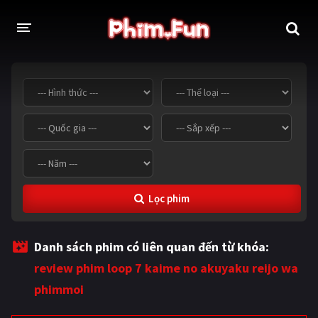
THỂ LOẠI
Thần thoại - Cổ trang
Hành động
Tâm lý
Chiến tranh
Võ thuật - Kiếm hiệp
Nhạc kịch
Lọc phim
Kinh dị
Tội phạm - Hình sự
Phiêu lưu
Hài hước
Danh sách phim có liên quan đến từ khóa:
Viễn tưởng
Khoa học - Tài liệu
review phim loop 7 kaime no akuyaku reijo wa
Hoạt hình
Thể thao
phimmoi
Tình cảm - Lãng mạn
Kỳ ảo