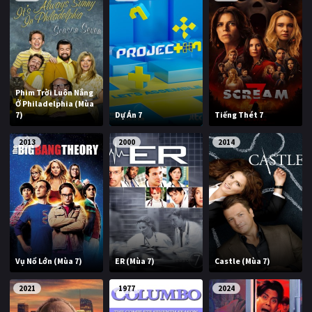
Phim Trời Luôn Nắng
Ở Philadelphia (Mùa
7)
Dự Án 7
Tiếng Thét 7
2013
2000
2014
Vụ Nổ Lớn (Mùa 7)
ER (Mùa 7)
Castle (Mùa 7)
2021
1977
2024