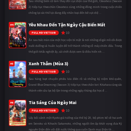
Sau những biến cố làm thay đổi cục diện của thế giới, Clevatess (Season
2) tiếp tục theo chân Clevatess cùng những đồng minh trong cuộc chiến
chống lại các thế lực đang đẩy nhân loại đến bờ vực diệ ...
Yêu Nhau Đến Tận Ngày Cậu Biến Mất
#4
10
FULL HD VIETSUB
Ẩn sau bức màn của một học viện bí mật là nơi những cô gái mồ côi được
nuôi dưỡng và huấn luyện để trở thành những cỗ máy chiến đấu. Trong
thế giới khắc nghiệt ấy, cái chết được xem là điều hiển nh ...
Xanh Thẳm (Mùa 3)
#5
10
FULL HD VIETSUB
Sau hàng loạt chuyến phiêu lưu điên rồ và những kỷ niệm khó quên,
Grand Blue Dreaming (Season 3) tiếp tục theo chân Iori Kitahara cùng các
thành viên câu lạc bộ lặn trong những ngày tháng đại học đ ...
Tia Sáng Của Ngày Mai
#6
10
FULL HD VIETSUB
Lấy bối cảnh một Kyoto giả tưởng của thế kỷ 20, bộ phim kể về hai anh
em Seiroku và Kihachi Sakamoto, những người ôm ấp khát vọng đưa Kỷ
nguyên Điện đến với đất nước thông qua cuốn Danh mục Điện th ...