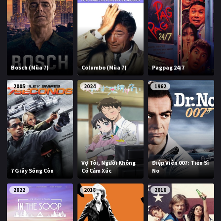
Bosch (Mùa 7)
Columbo (Mùa 7)
Pagpag 24/7
2005
2024
1962
Vợ Tôi, Người Không
Điệp Viên 007: Tiến Sĩ
7 Giây Sống Còn
Có Cảm Xúc
No
2022
2018
2016