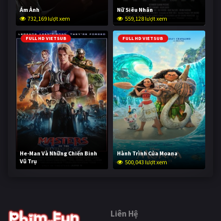
Ám Ảnh
Nữ Siêu Nhân
732,169 lượt xem
559,128 lượt xem
FULL HD VIETSUB
FULL HD VIETSUB
He-Man Và Những Chiến Binh
Hành Trình Của Moana
Vũ Trụ
500,043 lượt xem
249,562 lượt xem
Liên Hệ