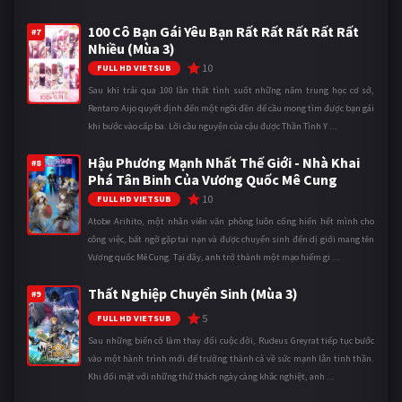
100 Cô Bạn Gái Yêu Bạn Rất Rất Rất Rất Rất
#7
Nhiều (Mùa 3)
10
FULL HD VIETSUB
Sau khi trải qua 100 lần thất tình suốt những năm trung học cơ sở,
Rentaro Aijo quyết định đến một ngôi đền để cầu mong tìm được bạn gái
khi bước vào cấp ba. Lời cầu nguyện của cậu được Thần Tình Y ...
Hậu Phương Mạnh Nhất Thế Giới - Nhà Khai
#8
Phá Tân Binh Của Vương Quốc Mê Cung
10
FULL HD VIETSUB
Atobe Arihito, một nhân viên văn phòng luôn cống hiến hết mình cho
công việc, bất ngờ gặp tai nạn và được chuyển sinh đến dị giới mang tên
Vương quốc Mê Cung. Tại đây, anh trở thành một mạo hiểm gi ...
Thất Nghiệp Chuyển Sinh (Mùa 3)
#9
5
FULL HD VIETSUB
Sau những biến cố làm thay đổi cuộc đời, Rudeus Greyrat tiếp tục bước
vào một hành trình mới để trưởng thành cả về sức mạnh lẫn tinh thần.
Khi đối mặt với những thử thách ngày càng khắc nghiệt, anh ...