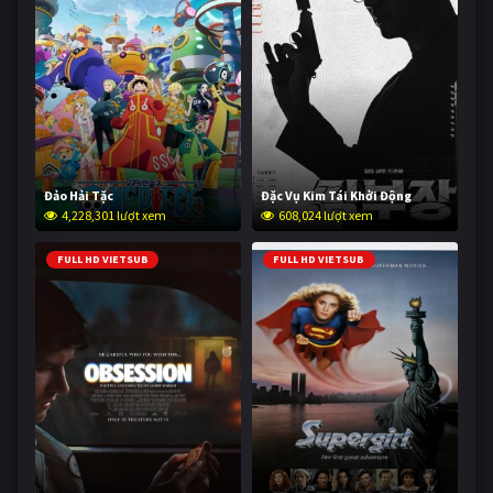
Đảo Hải Tặc
Đặc Vụ Kim Tái Khởi Động
4,228,301 lượt xem
608,024 lượt xem
FULL HD VIETSUB
FULL HD VIETSUB