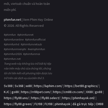
mới, vietsub chuẩn và hoàn toàn
miễn phí.
phimfun.net
| Xem Phim Hay Online
© 2026. All Rights Reserved
#phimfun #phimfunnet
#phimfunonline #phimfunofficial
#phimfunhd #phimfunvietsub
#phimfunmienphi #xemphimfun
#phimfun2026 #phimfunmoi
#phimfun.net
Trang web này không lưu trữ bất kỳ tệp
nào trên máy chủ của chúng tôi, chúng
tôi chỉ liên kết với phương tiện được lưu
trữ trên các dịch vụ của bên thứ 3.
Sv388
|
Sv368
|
xx88
|
https://luphim.com/
|
https://bet88.graphics/
|
KJC
|
go88
|
https://rr88pet.com/
|
https://cm88.cn.com/
|
XX88
|
go88
|
https://fly88.uno/
|
https://fly88.select/
|
https://phimhayok.onl/
|
https://fly88.green/
|
FLY88
|
FLY88
|
phimhayok
|
đá gà trực tiếp
|
CM88