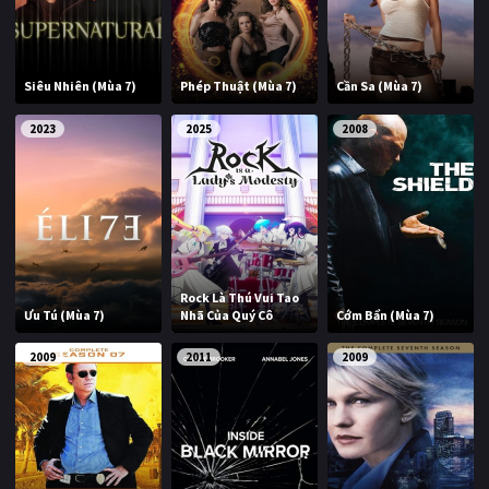
Siêu Nhiên (Mùa 7)
Phép Thuật (Mùa 7)
Cần Sa (Mùa 7)
2023
2025
2008
Rock Là Thú Vui Tao
Ưu Tú (Mùa 7)
Nhã Của Quý Cô
Cớm Bẩn (Mùa 7)
2009
2011
2009