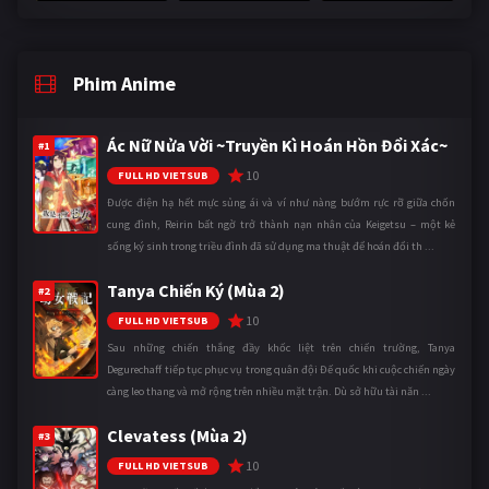
Phim Anime
Ác Nữ Nửa Vời ~Truyền Kì Hoán Hồn Đổi Xác~
#1
10
FULL HD VIETSUB
Được điện hạ hết mực sủng ái và ví như nàng bướm rực rỡ giữa chốn
cung đình, Reirin bất ngờ trở thành nạn nhân của Keigetsu – một kẻ
sống ký sinh trong triều đình đã sử dụng ma thuật để hoán đổi th ...
Tanya Chiến Ký (Mùa 2)
#2
10
FULL HD VIETSUB
Sau những chiến thắng đầy khốc liệt trên chiến trường, Tanya
Degurechaff tiếp tục phục vụ trong quân đội Đế quốc khi cuộc chiến ngày
càng leo thang và mở rộng trên nhiều mặt trận. Dù sở hữu tài năn ...
Clevatess (Mùa 2)
#3
10
FULL HD VIETSUB