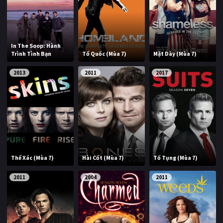
In The Soop: Hành
Trình Tình Bạn
Tổ Quốc (Mùa 7)
Mặt Dày (Mùa 7)
2013
2011
2017
Thể Xác (Mùa 7)
Hài Cốt (Mùa 7)
Tố Tụng (Mùa 7)
2011
2004
2011