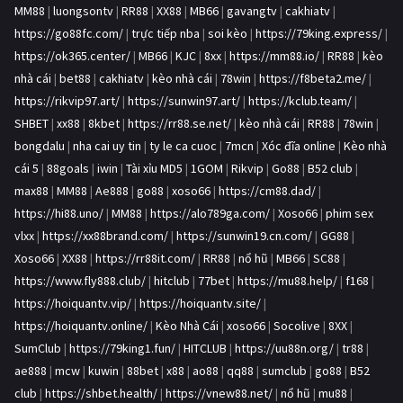
MM88
|
luongsontv
|
RR88
|
XX88
|
MB66
|
gavangtv
|
cakhiatv
|
https://go88fc.com/
|
trực tiếp nba
|
soi kèo
|
https://79king.express/
|
https://ok365.center/
|
MB66
|
KJC
|
8xx
|
https://mm88.io/
|
RR88
|
kèo
nhà cái
|
bet88
|
cakhiatv
|
kèo nhà cái
|
78win
|
https://f8beta2.me/
|
https://rikvip97.art/
|
https://sunwin97.art/
|
https://kclub.team/
|
SHBET
|
xx88
|
8kbet
|
https://rr88.se.net/
|
kèo nhà cái
|
RR88
|
78win
|
bongdalu
|
nha cai uy tin
|
ty le ca cuoc
|
7mcn
|
Xóc đĩa online
|
Kèo nhà
cái 5
|
88goals
|
iwin
|
Tài xỉu MD5
|
1GOM
|
Rikvip
|
Go88
|
B52 club
|
max88
|
MM88
|
Ae888
|
go88
|
xoso66
|
https://cm88.dad/
|
https://hi88.uno/
|
MM88
|
https://alo789ga.com/
|
Xoso66
|
phim sex
vlxx
|
https://xx88brand.com/
|
https://sunwin19.cn.com/
|
GG88
|
Xoso66
|
XX88
|
https://rr88it.com/
|
RR88
|
nổ hũ
|
MB66
|
SC88
|
https://www.fly888.club/
|
hitclub
|
77bet
|
https://mu88.help/
|
f168
|
https://hoiquantv.vip/
|
https://hoiquantv.site/
|
https://hoiquantv.online/
|
Kèo Nhà Cái
|
xoso66
|
Socolive
|
8XX
|
SumClub
|
https://79king1.fun/
|
HITCLUB
|
https://uu88n.org/
|
tr88
|
ae888
|
mcw
|
kuwin
|
88bet
|
x88
|
ao88
|
qq88
|
sumclub
|
go88
|
B52
club
|
https://shbet.health/
|
https://vnew88.net/
|
nổ hũ
|
mu88
|