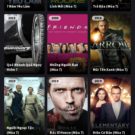
7 Năm Yêu Lầm
Lính Mới (Mùa 7)
Trả Đũa (Mùa 7)
2015
2000
2018
Quá Nhanh Quá Nguy
Những Người Bạn
Hiểm 7
(Mùa 7)
Mũi Tên Xanh (Mùa 7)
2023
2010
2019
Người Ngoại Tộc
(Mùa 7)
Bác Sĩ House (Mùa 7)
Điều Cơ Bản (Mùa 7)