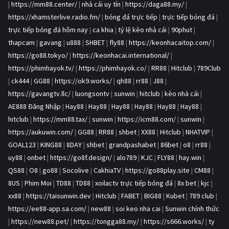
|
https://mm88.center/
|
nhà cái uy tín
|
https://daga88.my/
|
https://xhamsterlive.radio.fm/
|
bóng đá trực tiếp
|
trực tiếp bóng đá
|
trực tiếp bóng đá hôm nay
|
ca khia
|
tỷ lệ kèo nhà cái
|
90phut
|
thapcam
|
gavang
|
u888
|
SHBET
|
fly88
|
https://keonhacaitop.com/
|
https://go88.tokyo/
|
https://keonhacai.international/
|
https://phimhayok.tv/
|
https://phimhayok.co/
|
RR88
|
Hitclub
|
789Club
|
ck444
|
GG88
|
https://ok9.works/
|
qh88
|
rr88
|
J88
|
https://gavangtv.llc/
|
luongsontv
|
sunwin
|
hitclub
|
kèo nhà cái
|
AE888 Đăng Nhập
|
Hay88
|
Hay88
|
Hay88
|
Hay88
|
Hay88
|
Hay88
|
hitclub
|
https://mm88.tax/
|
sunwin
|
https://icm88.com/
|
sunwin
|
https://aukuwin.com/
|
GG88
|
RR88
|
shbet
|
XX88
|
Hitclub
|
NHATVIP
|
GOAL123
|
KING88
|
8DAY
|
shbet
|
grandpashabet
|
86bet
|
o8
|
rr88
|
uy88
|
onbet
|
https://go8f.design/
|
alo789
|
KJC
|
FLY88
|
hay.win
|
QS88
|
O8
|
go88
|
Socolive
|
CakhiaTV
|
https://go88play.site
|
CM88
|
8US
|
Phim Moi
|
TD88
|
TD88
|
xoilactv trực tiếp bóng đá
|
8x bet
|
kjc
|
xx88
|
https://taisunwin.dev
|
Hitclub
|
FABET
|
BIG88
|
Kubet
|
789 club
|
https://ee88-app.sa.com/
|
new88
|
soi keo nha cai
|
Sunwin chính thức
|
https://new88.pet/
|
https://tongga88.my/
|
https://s666.works/
|
ty