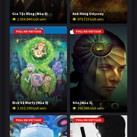
Gia Tộc Rồng (Mùa 3)
Anh Hùng Odyssey
2,054,844 lượt xem
979,725 lượt xem
FULL HD VIETSUB
FULL HD VIETSUB
Rick Và Morty (Mùa 9)
Silo (Mùa 3)
3,010,399 lượt xem
390,088 lượt xem
FULL HD VIETSUB
FULL HD VIETSUB