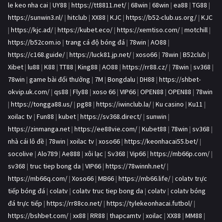
le keo nha cai
|
UY88
|
https://tt8811.net/
|
68win
|
68win
|
ea88
|
TG88
|
https://sunwin3.nl/
|
hitclub
|
XX88
|
KJC
|
https://b52-club.us.org/
|
KJC
|
https://kjc.ad/
|
https://kubet.eco/
|
https://xemtiso.com/
|
motchill
|
https://b52com.io
|
trang cá độ bóng đá
|
78win
|
AO88
|
https://c168.guide/
|
https://luck81.jp.net/
|
xoso66
|
78win
|
B52club
|
Xibet
|
lu88
|
K88
|
TT88
|
King88
|
AO88
|
https://rr88.cz/
|
78win
|
sv368
|
78win
|
game bài đổi thưởng
|
7M
|
Bongdalu
|
DH88
|
https://shbet-
okvip.uk.com/
|
qs88
|
Fly88
|
xoso 66
|
VIP66
|
OPEN88
|
OPEN88
|
78win
|
https://tongga88.us/
|
pg88
|
https://iwinclub.la/
|
Ku casino
|
Ku11
|
xoilac tv
|
Fun88
|
kubet
|
https://sv368.direct/
|
sunwin
|
https://zinmanga.net
|
https://ee88vie.com/
|
Kubet88
|
78win
|
sv368
|
nhà cái lô đề
|
78win
|
xoilac tv
|
xoso66
|
https://keonhacai55.bet/
|
socolive
|
Alo789
|
Ae888
|
xôi lạc
|
Sv368
|
Vip66
|
https://mb66p.com/
|
sv368
|
truc tiep bong da
|
VIP66
|
https://78winnh.net/
|
https://mb66q.com/
|
Xoso66
|
MB66
|
https://mb66.life/
|
colatv trực
tiếp bóng đá
|
colatv
|
colatv truc tiep bong da
|
colatv
|
colatv bóng
đá trực tiếp
|
https://rr88co.net/
|
https://tylekeonhacai.futbol/
|
https://bshbet.com/
|
xx88
|
RR88
|
thapcamtv
|
xoilac
|
XX88
|
MM88
|