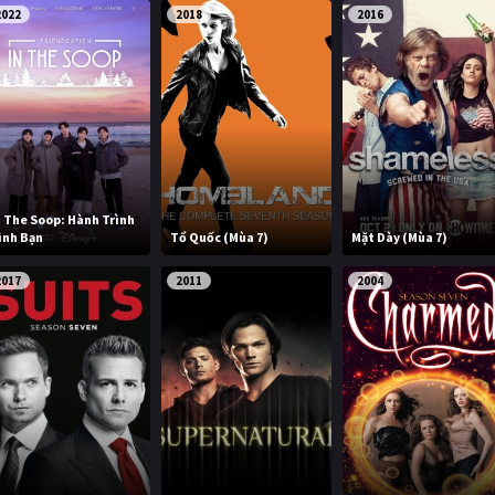
2022
2018
2016
n The Soop: Hành Trình
ình Bạn
Tổ Quốc (Mùa 7)
Mặt Dày (Mùa 7)
2017
2011
2004