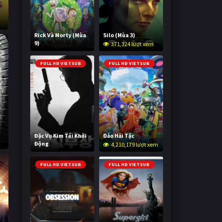
Rick Và Morty (Mùa
Silo (Mùa 3)
9)
371,324 lượt xem
3,000,269 lượt xem
FULL HD VIETSUB
FULL HD VIETSUB
Đặc Vụ Kim Tái Khởi
Đảo Hải Tặc
Động
4,210,179 lượt xem
599,548 lượt xem
FULL HD VIETSUB
FULL HD VIETSUB