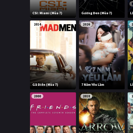
CSI: Miami (Mùa 7)
Gương Đen (Mùa 7)
L
2014
2026
Gã Điên (Mùa 7)
7 Năm Yêu Lầm
L
2000
2018