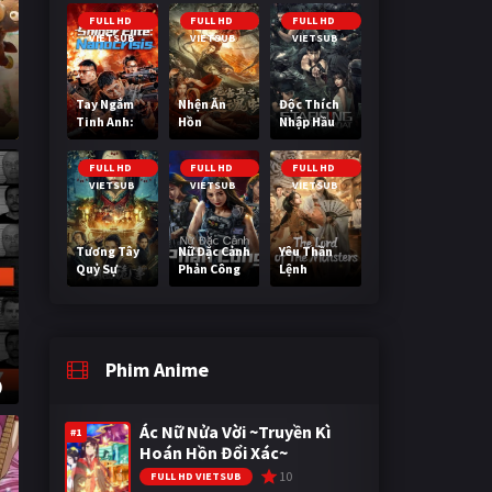
Cuối Cùng
FULL HD
FULL HD
FULL HD
VIETSUB
VIETSUB
VIETSUB
Tay Ngắm
Nhện Ăn
Độc Thích
Tinh Anh:
Hồn
Nhập Hầu
Nguy Cơ
Nano
FULL HD
FULL HD
FULL HD
VIETSUB
VIETSUB
VIETSUB
Tương Tây
Nữ Đặc Cảnh
Yêu Thần
Quỷ Sự
Phản Công
Lệnh
Phim Anime
)
Ác Nữ Nửa Vời ~Truyền Kì
#1
Hoán Hồn Đổi Xác~
10
FULL HD VIETSUB