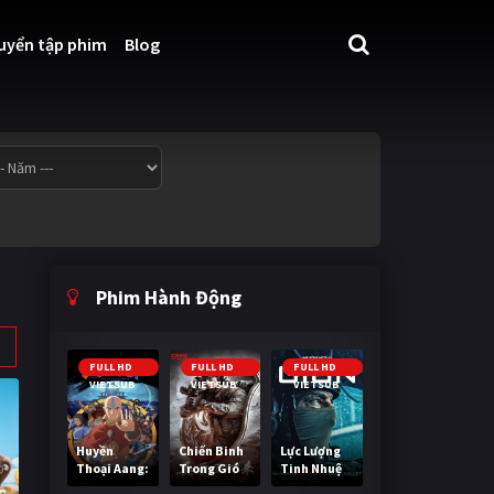
uyển tập phim
Blog
Phim Hành Động
FULL HD
FULL HD
FULL HD
VIETSUB
VIETSUB
VIETSUB
Huyền
Chiến Binh
Lực Lượng
Thoại Aang:
Trong Gió
Tinh Nhuệ
Tiết Khí Sư