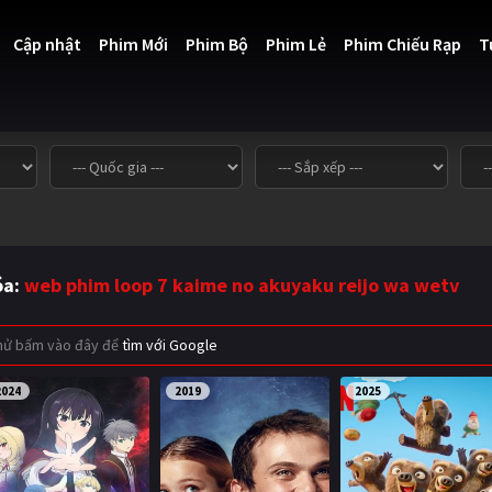
Cập nhật
Phim Mới
Phim Bộ
Phim Lẻ
Phim Chiếu Rạp
T
óa:
web phim loop 7 kaime no akuyaku reijo wa wetv
thử bấm vào đây để
tìm với Google
2024
2019
2025