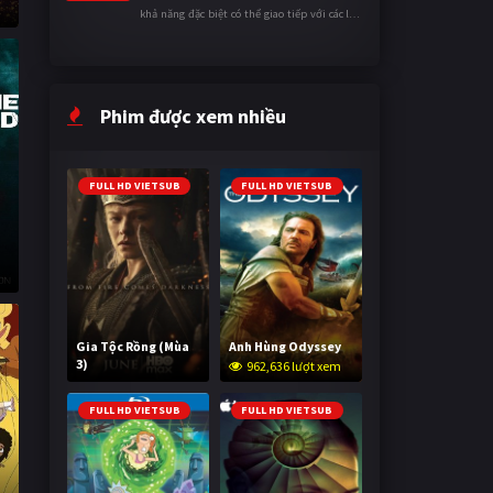
khả năng đặc biệt có thể giao tiếp với các loài
động vật. Bị mọi người xa lánh vì sự khác biệt
của mình, cậu ...
Phim được xem nhiều
FULL HD VIETSUB
FULL HD VIETSUB
Gia Tộc Rồng (Mùa
Anh Hùng Odyssey
3)
962,636 lượt xem
2,028,728 lượt xem
FULL HD VIETSUB
FULL HD VIETSUB