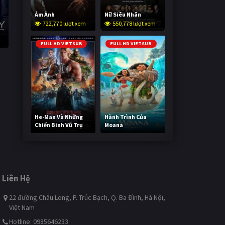
Ám Ảnh
Nữ Siêu Nhân
722,770 lượt xem
550,778 lượt xem
FULL HD VIETSUB
FULL HD VIETSUB
He-Man Và Những
Hành Trình Của
Chiến Binh Vũ Trụ
Moana
241,762 lượt xem
492,839 lượt xem
Liên Hệ
22 đường Châu Long, P. Trúc Bạch, Q. Ba Đình, Hà Nội,
Việt Nam
Hotline: 0985646233