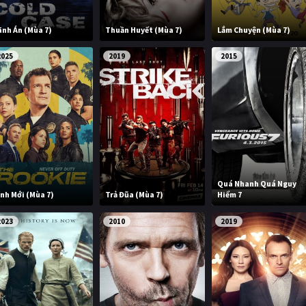
ãnh Án (Mùa 7)
Thuần Huyết (Mùa 7)
Lắm Chuyện (Mùa 7)
2025
2019
2015
Quá Nhanh Quá Nguy
ính Mới (Mùa 7)
Trả Đũa (Mùa 7)
Hiểm 7
2023
2010
2019