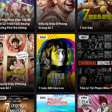
ữ Phụ Phản Diện Cấp 99:
ôi Là Trùm Cuối Nhưng
Diều Kỳ Diệu Ở Phòng
hông Phải Ma Vương
Giang Số 7
7 Chú Gấu
2013
2022
2011
iều Kỳ Diệu Ở Phòng
iam Số 7
7 Cuộc Đời Của Lea
Tâm Lý Tội Phạm (Mùa 7
2021
2021
1994