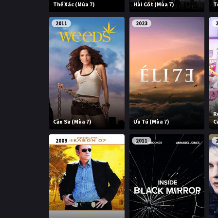
Thể Xác (Mùa 7)
Hài Cốt (Mùa 7)
T
2011
2023
R
Cần Sa (Mùa 7)
Ưu Tú (Mùa 7)
C
2009
2011