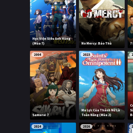
Học Viện Siêu Anh Hùng
(Mùa 7)
No Mercy: Báo Thù
7
2004
2023
C
Ma Lực Của Thánh Nữ Là
S
Samurai 7
Toàn Năng (Mùa 2)
B
2024
2026