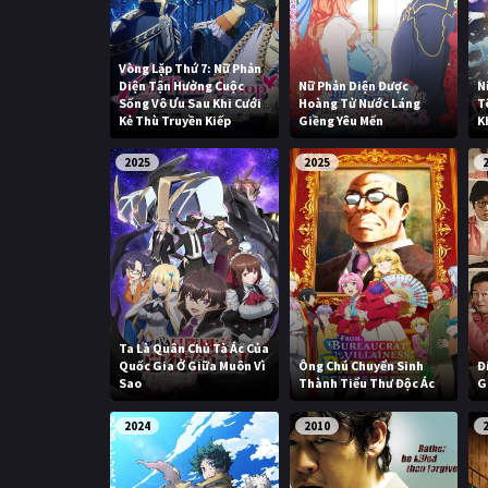
Vòng Lặp Thứ 7: Nữ Phản
Diện Tận Hưởng Cuộc
Nữ Phản Diện Được
N
Sống Vô Ưu Sau Khi Cưới
Hoàng Tử Nước Láng
T
Kẻ Thù Truyền Kiếp
Giềng Yêu Mến
K
2025
2025
Ta Là Quân Chủ Tà Ác Của
Quốc Gia Ở Giữa Muôn Vì
Ông Chú Chuyển Sinh
Đ
Sao
Thành Tiểu Thư Độc Ác
G
2024
2010