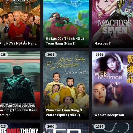
Ma Lực Của Thánh Nữ Là
 Phụ Nữ Và Một Án Mạng
Toàn Năng (Mùa 1)
Macross 7
2025
2011
1989
uộc Tấn Công London:
ăn Lùng Thủ Phạm Đánh
Phim Trời Luôn Nắng Ở
om 7/7
Philadelphia (Mùa 7)
Web of Deception
2013
2000
2014