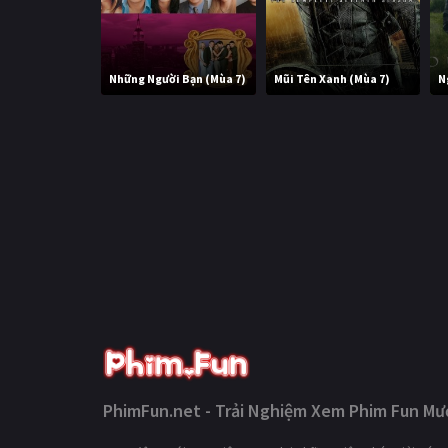
Những Người Bạn (Mùa 7)
Mũi Tên Xanh (Mùa 7)
N
PhimFun.net - Trải Nghiệm Xem Phim Fun Mượ