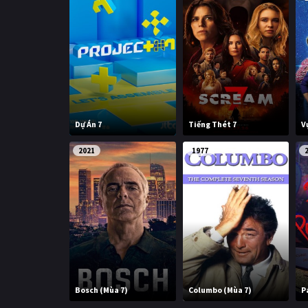
Dự Án 7
Tiếng Thét 7
V
2021
1977
Bosch (Mùa 7)
Columbo (Mùa 7)
P