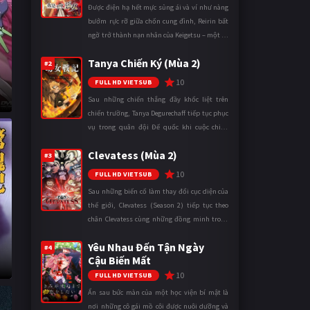
Được điện hạ hết mực sủng ái và ví như nàng
bướm rực rỡ giữa chốn cung đình, Reirin bất
ngờ trở thành nạn nhân của Keigetsu – một kẻ
sống ký sinh trong triều đình đã sử dụng ma
Tanya Chiến Ký (Mùa 2)
thuật để hoán đổi th ...
#2
10
FULL HD VIETSUB
Sau những chiến thắng đầy khốc liệt trên
chiến trường, Tanya Degurechaff tiếp tục phục
vụ trong quân đội Đế quốc khi cuộc chiến
ngày càng leo thang và mở rộng trên nhiều
Clevatess (Mùa 2)
mặt trận. Dù sở hữu tài năn ...
#3
10
FULL HD VIETSUB
Sau những biến cố làm thay đổi cục diện của
thế giới, Clevatess (Season 2) tiếp tục theo
chân Clevatess cùng những đồng minh trong
cuộc chiến chống lại các thế lực đang đẩy nhân
Yêu Nhau Đến Tận Ngày
loại đến bờ vực diệ ...
#4
Cậu Biến Mất
10
FULL HD VIETSUB
Ẩn sau bức màn của một học viện bí mật là
nơi những cô gái mồ côi được nuôi dưỡng và