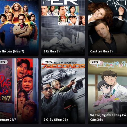
ụ Nổ Lớn (Mùa 7)
ER (Mùa 7)
Castle (Mùa 7)
2024
2005
2024
Vợ Tôi, Người Không Có
agpag 24/7
7 Giây Sống Còn
Cảm Xúc