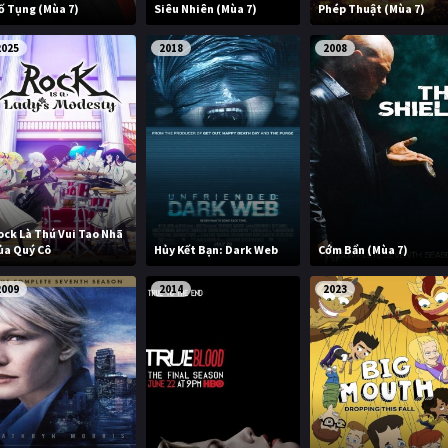
ố Tụng (Mùa 7)
Siêu Nhiên (Mùa 7)
Phép Thuật (Mùa 7)
2025
2018
2008
ock Là Thú Vui Tao Nhã
ủa Quý Cô
Hủy Kết Bạn: Dark Web
Cớm Bẩn (Mùa 7)
2009
2014
2023