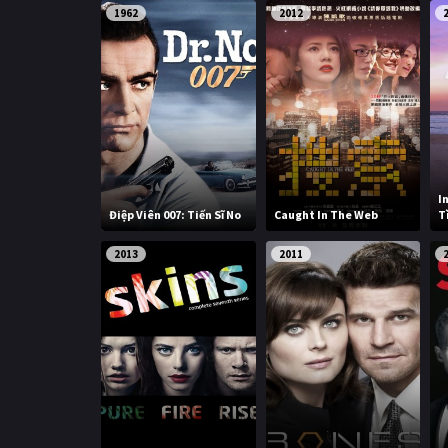
1962
2012
I
Điệp Viên 007: Tiến Sĩ No
Caught In The Web
T
2013
2011